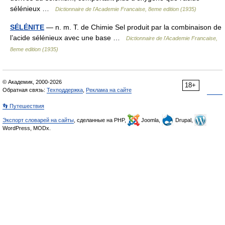
sélénieux …
Dictionnaire de l'Academie Francaise, 8eme edition (1935)
SÉLÉNITE
— n. m. T. de Chimie Sel produit par la combinaison de
l’acide sélénieux avec une base …
Dictionnaire de l'Academie Francaise,
8eme edition (1935)
© Академик, 2000-2026
18+
Обратная связь:
Техподдержка
,
Реклама на сайте
👣 Путешествия
Экспорт словарей на сайты
, сделанные на PHP,
Joomla,
Drupal,
WordPress, MODx.