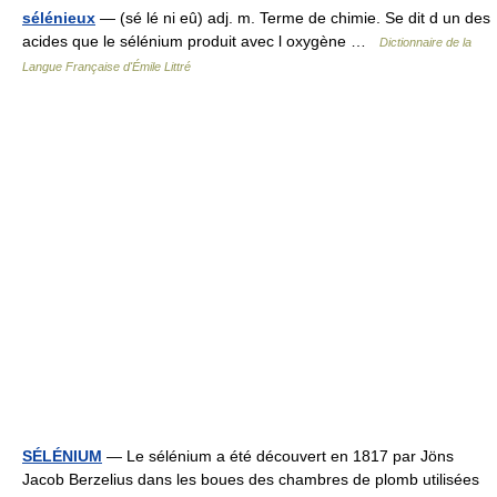
sélénieux
— (sé lé ni eû) adj. m. Terme de chimie. Se dit d un des
acides que le sélénium produit avec l oxygène …
Dictionnaire de la
Langue Française d'Émile Littré
SÉLÉNIUM
— Le sélénium a été découvert en 1817 par Jöns
Jacob Berzelius dans les boues des chambres de plomb utilisées