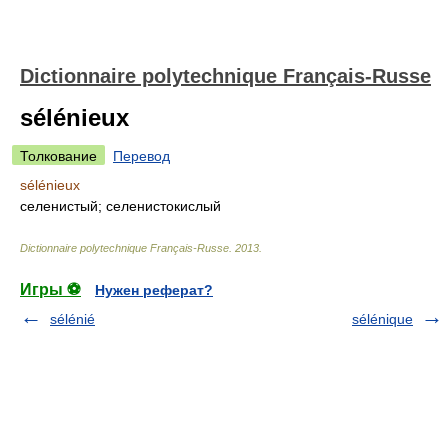
Dictionnaire polytechnique Français-Russe
sélénieux
Толкование
Перевод
sélénieux
селенистый; селенистокислый
Dictionnaire polytechnique Français-Russe
.
2013
.
Игры ⚽
Нужен реферат?
sélénié
sélénique