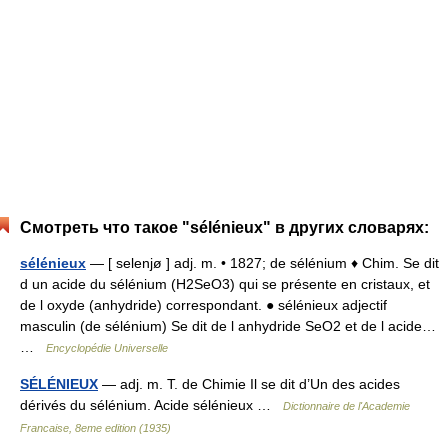
Смотреть что такое "sélénieux" в других словарях:
sélénieux
— [ selenjø ] adj. m. • 1827; de sélénium ♦ Chim. Se dit
d un acide du sélénium (H2SeO3) qui se présente en cristaux, et
de l oxyde (anhydride) correspondant. ● sélénieux adjectif
masculin (de sélénium) Se dit de l anhydride SeO2 et de l acide…
…
Encyclopédie Universelle
SÉLÉNIEUX
— adj. m. T. de Chimie Il se dit d’Un des acides
dérivés du sélénium. Acide sélénieux …
Dictionnaire de l'Academie
Francaise, 8eme edition (1935)