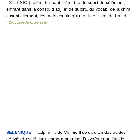
, SÉLÉNIO ), élém. formant Élém. tiré du subst. fr. sélénium,
entrant dans la constr. d adj. et de subst., du vocab. de la chim.
essentiellement; les mots constr. qui n ont gén. pas de trait d… …
Encyclopédie Universelle
SÉLÉNIQUE
— adj. m. T. de Chimie Il se dit d’Un des acides
dérivés du sélénium, comportant plus d’oxygène que l’acide