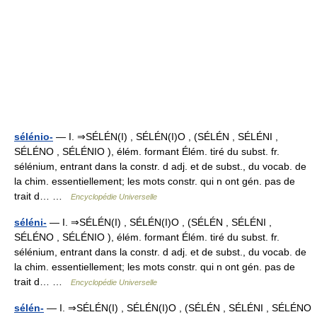
sélénio-
— I. ⇒SÉLÉN(I) , SÉLÉN(I)O , (SÉLÉN , SÉLÉNI ,
SÉLÉNO , SÉLÉNIO ), élém. formant Élém. tiré du subst. fr.
sélénium, entrant dans la constr. d adj. et de subst., du vocab. de
la chim. essentiellement; les mots constr. qui n ont gén. pas de
trait d… …
Encyclopédie Universelle
séléni-
— I. ⇒SÉLÉN(I) , SÉLÉN(I)O , (SÉLÉN , SÉLÉNI ,
SÉLÉNO , SÉLÉNIO ), élém. formant Élém. tiré du subst. fr.
sélénium, entrant dans la constr. d adj. et de subst., du vocab. de
la chim. essentiellement; les mots constr. qui n ont gén. pas de
trait d… …
Encyclopédie Universelle
sélén-
— I. ⇒SÉLÉN(I) , SÉLÉN(I)O , (SÉLÉN , SÉLÉNI , SÉLÉNO