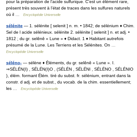
pour la préparation de l’acide sulfurique. C’est un élément rare,
présent très souvent à l’état de traces dans les sulfures naturels
où il …
Encyclopédie Universelle
sélénite
— 1. sélénite [ selenit ] n. m. • 1842; de sélénium ♦ Chim.
Sel de l acide sélénieux. sélénite 2. sélénite [ selenit ] n. et adj. •
1812 ; du gr. selênê « Lune » ♦ Didact. 1 ♦ Habitant autrefois
présumé de la Lune. Les Terriens et les Sélénites. On …
Encyclopédie Universelle
séléno-
— sélène ♦ Éléments, du gr. selênê « Lune ». I.
⇒SÉLÉN(I) , SÉLÉN(I)O , (SÉLÉN , SÉLÉNI , SÉLÉNO , SÉLÉNIO
), élém. formant Élém. tiré du subst. fr. sélénium, entrant dans la
constr. d adj. et de subst., du vocab. de la chim. essentiellement;
les …
Encyclopédie Universelle